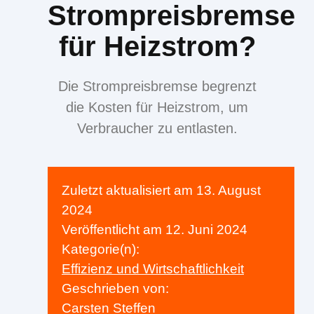
Strompreisbremse
für Heizstrom?
Die Strompreisbremse begrenzt
die Kosten für Heizstrom, um
Verbraucher zu entlasten.
Zuletzt aktualisiert am
13. August
2024
Veröffentlicht am
12. Juni 2024
Kategorie(n):
Effizienz und Wirtschaftlichkeit
Geschrieben von:
Carsten Steffen