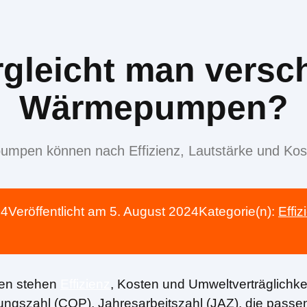
rgleicht man versc
Wärmepumpen?
mpen können nach Effizienz, Lautstärke und Kost
24
Veröffentlicht am
5. August 2024
Kategorie(n):
Effiz
en stehen
Effizienz
, Kosten und Umweltverträglichke
ungszahl (COP), Jahresarbeitszahl (JAZ), die passen