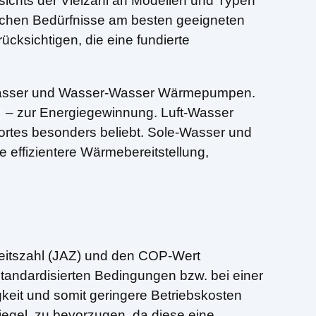
sichts der Vielzahl an Modellen und Typen
ischen Bedürfnisse am besten geeigneten
cksichtigen, die eine fundierte
-Wasser und Wasser-Wasser Wärmepumpen.
r
– zur Energiegewinnung. Luft-Wasser
ndortes besonders beliebt. Sole-Wasser und
effizientere Wärmebereitstellung,
beitszahl (JAZ) und den COP-Wert
standardisierten Bedingungen bzw. bei einer
keit und somit geringere Betriebskosten
siegel, zu bevorzugen, da diese eine