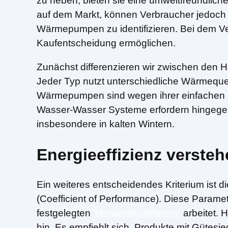
zu heben, bieten sie eine umweltfreundlich
auf dem Markt, können Verbraucher jedoch v
Wärmepumpen zu identifizieren. Bei dem Ver
Kaufentscheidung ermöglichen.
Zunächst differenzieren wir zwischen de
Jeder Typ nutzt unterschiedliche Wärmequel
Wärmepumpen sind wegen ihrer einfachen
Wasser-Wasser Systeme erfordern hingegen 
insbesondere in kalten Wintern.
Energieeffizienz verste
Ein weiteres entscheidendes Kriterium ist d
(Coefficient of Performance). Diese Parame
festgelegten
Temperaturdifferenz
arbeitet. 
hin. Es empfiehlt sich, Produkte mit Gütesi