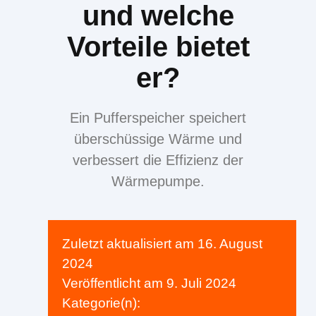
und welche
Vorteile bietet
er?
Ein Pufferspeicher speichert
überschüssige Wärme und
verbessert die Effizienz der
Wärmepumpe.
Zuletzt aktualisiert am
16. August
2024
Veröffentlicht am
9. Juli 2024
Kategorie(n):