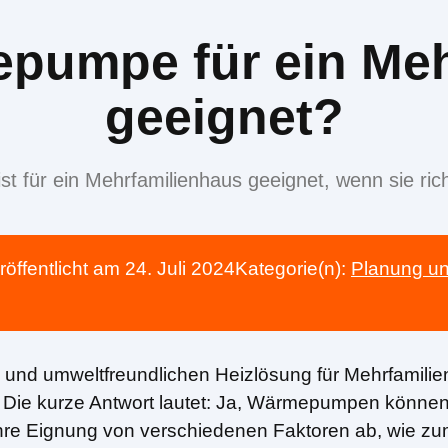
epumpe für ein Me
geeignet?
für ein Mehrfamilienhaus geeignet, wenn sie richt
röffentlicht am
24. Juli 2024
Kategorie(n):
Planung und
 und umweltfreundlichen Heizlösung für Mehrfamilienh
ie kurze Antwort lautet: Ja, Wärmepumpen können e
ihre Eignung von verschiedenen Faktoren ab, wie zu