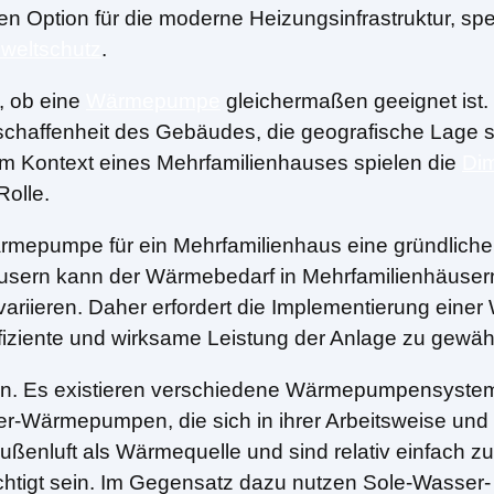
ven Option für die moderne Heizungsinfrastruktur, spe
weltschutz
.
e, ob eine
Wärmepumpe
gleichermaßen geeignet ist.
schaffenheit des Gebäudes, die geografische Lage 
 Kontext eines Mehrfamilienhauses spielen die
Di
olle.
ärmepumpe für ein Mehrfamilienhaus eine gründlich
häusern kann der Wärmebedarf in Mehrfamilienhäuse
variieren. Daher erfordert die Implementierung ein
fiziente und wirksame Leistung der Anlage zu gewähr
esign. Es existieren verschiedene Wärmepumpensys
Wärmepumpen, die sich in ihrer Arbeitsweise und E
luft als Wärmequelle und sind relativ einfach zu in
rächtigt sein. Im Gegensatz dazu nutzen Sole-Was