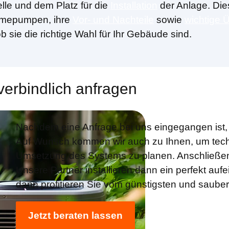
le und dem Platz für die
Installation
der Anlage. Dies
ärmepumpen, ihre
Vor- und Nachteile
sowie
wichtige 
sie die richtige Wahl für Ihr Gebäude sind.
erbindlich anfragen
Nachdem eine Anfrage bei uns eingegangen ist,
Auf Wunsch kommen wir auch zu Ihnen, um tech
Umsetzung des Systems zu planen. Anschließend 
Unsere Partner installieren dann ein perfekt a
dann profitieren Sie vom günstigsten und saube
Jetzt beraten lassen