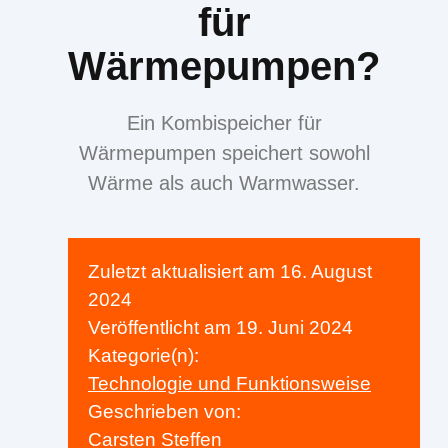
für
Wärmepumpen?
Ein Kombispeicher für
Wärmepumpen speichert sowohl
Wärme als auch Warmwasser.
Zuletzt aktualisiert am
16. August
2024
Veröffentlicht am
19. Juni 2024
Kategorie(n):
Technologie und Funktionsweise
Geschrieben von:
Carsten Steffen