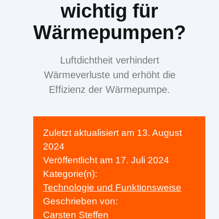
wichtig für
Wärmepumpen?
Luftdichtheit verhindert
Wärmeverluste und erhöht die
Effizienz der Wärmepumpe.
Zuletzt aktualisiert am
13. August
2024
Veröffentlicht am
17. Juli 2024
Kategorie(n):
Technologie und Funktionsweise
Geschrieben von:
Carsten Steffen