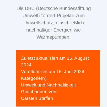
Die DBU (Deutsche Bundesstiftung
Umwelt) fördert Projekte zum
Umweltschutz, einschließlich
nachhaltiger Energien wie
Wärmepumpen.
Zuletzt aktualisiert am
15. August
2024
Veröffentlicht am
16. Juni 2024
Kategorie(n):
Umwelt und Nachhaltigkeit
Geschrieben von:
Carsten Steffen