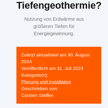
Tiefengeothermie?
Nutzung von Erdwärme aus
größeren Tiefen für
Energiegewinnung.
Zuletzt aktualisiert am
30. August
2024
Veröffentlicht am
31. Juli 2024
Kategorie(n):
Planung und Installation
Geschrieben von:
Carsten Steffen