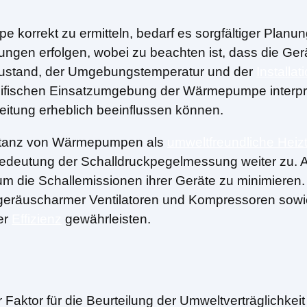
korrekt zu ermitteln, bedarf es sorgfältiger Plan
ngungen erfolgen, wobei zu beachten ist, dass die
zustand, der Umgebungstemperatur und der
Installat
ifischen Einsatzumgebung der Wärmepumpe interpre
eitung erheblich beeinflussen können.
eptanz von Wärmepumpen als
umweltfreundliche Heiz
Bedeutung der Schalldruckpegelmessung weiter zu.
 um die Schallemissionen ihrer Geräte zu minimieren.
eräuscharmer Ventilatoren und Kompressoren sowie f
her
Effizienz
gewährleisten.
 Faktor für die Beurteilung der Umweltverträglichkei