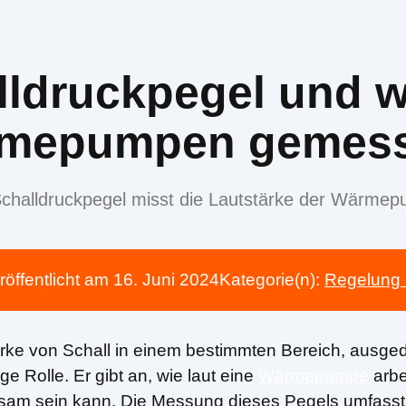
lldruckpegel und wi
mepumpen gemes
challdruckpegel misst die Lautstärke der Wärme
röffentlicht am
16. Juni 2024
Kategorie(n):
Regelung 
ärke von Schall in einem bestimmten Bereich, ausgedr
Rolle. Er gibt an, wie laut eine
Wärmepumpe
arbe
utsam sein kann. Die Messung dieses Pegels umfasst 