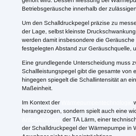
gehört wird. Dessen Messung bei Wärmepump
Betriebsgeräusche innerhalb der zulässigen
Um den Schalldruckpegel präzise zu messen
der Lage, selbst kleinste Druckschwankung
werden damit insbesondere die Geräusche d
festgelegten Abstand zur Geräuschquelle, u
Eine grundlegende Unterscheidung muss zw
Schallleistungspegel gibt die gesamte von e
hingegen spiegelt die Schallintensität an e
Maßeinheit.
Im Kontext der
Wärmepumpentechnologie
w
herangezogen, sondern spielt auch eine wi
Anforderungen
der TA Lärm, einer technisc
der Schalldruckpegel der Wärmepumpe in W