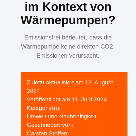
im Kontext von
Wärmepumpen?
Emissionsfrei bedeutet, dass die
Wärmepumpe keine direkten CO2-
Emissionen verursacht.
Zuletzt aktualisiert am
13. August
2024
Veröffentlicht am
11. Juni 2024
Kategorie(n):
Umwelt und Nachhaltigkeit
Geschrieben von:
Carsten Steffen